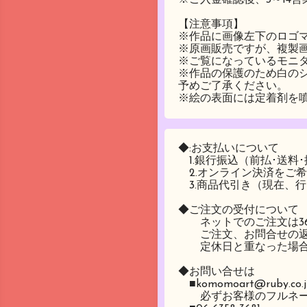
【注意事項】
※作品に画像左下のロゴ
※原画販売ですが、複製
※ご覧になっているモニ
※作品の保護のため白の
予めご了承ください。
※絵の表面には定着剤を
◆:お支払いについて
1.銀行振込（前払･送料
2.オンライン決済をご
3.商品代引き（現在、
◆ご注文の受付について
ネットでのご注文は36
ご注文、お問合せの返信
定休日と重なった場合
◆お問い合せは
■
komomoart@ruby.co.
必ずお客様のフルネー