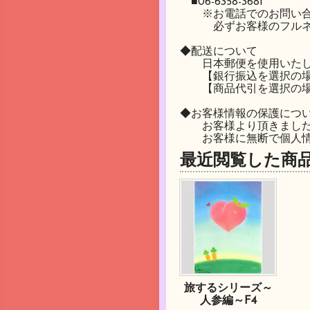
■06-6358-3681
※お電話でのお問い合せ受
必ずお客様のフルネー
◆配送について
日本郵便を使用いたし
【銀行振込を選択の場合
【商品代引を選択の場合
◆お客様情報の保護につ
お客様より頂きました、
お客様に無断で個人情報
最近閲覧した商
旅するシリーズ～
人参編～F4