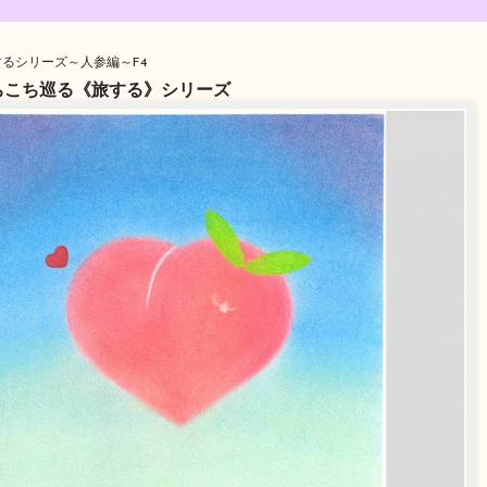
るシリーズ～人参編～F4
ちこち巡る《旅する》シリーズ