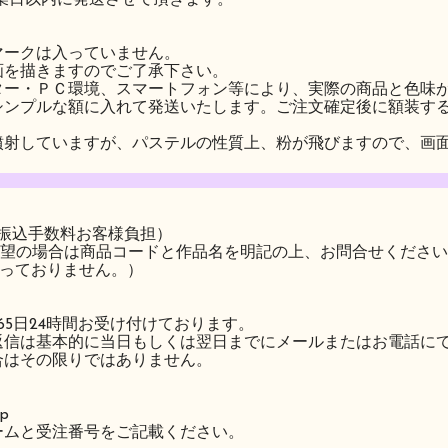
マークは入っていません。
画を描きますのでご了承下さい。
ター・ＰＣ環境、スマートフォン等により、実際の商品と色味
シンプルな額に入れて発送いたします。ご注文確定後に額装す
噴射していますが、パステルの性質上、粉が飛びますので、画
･振込手数料お客様負担）
希望の場合は商品コードと作品名を明記の上、お問合せください
行っておりません。）
5日24時間お受け付けております。
は基本的に当日もしくは翌日までにメールまたはお電話にて
はその限りではありません。
jp
ムと受注番号をご記載ください。