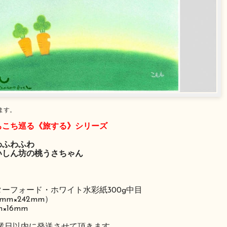
ます。
ちこち巡る《旅する》シリーズ
わふわふわ
いしん坊の桃うさちゃん
ーフォード・ホワイト水彩紙300g中目
mm×242mm）
×16mm
営業日以内に発送させて頂きます。